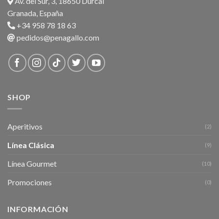
Av. del Sur, 3, 18650 Dúrcal
Granada, España
+34 958 78 18 63
pedidos@penagallo.com
SHOP
Aperitivos
(2)
Línea Clásica
(9)
Línea Gourmet
(10)
Promociones
(0)
INFORMACIÓN