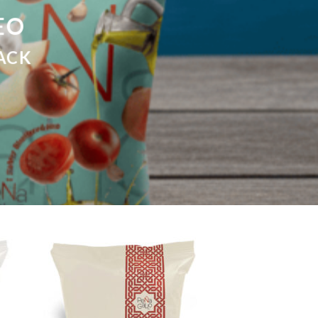
EO
ACK