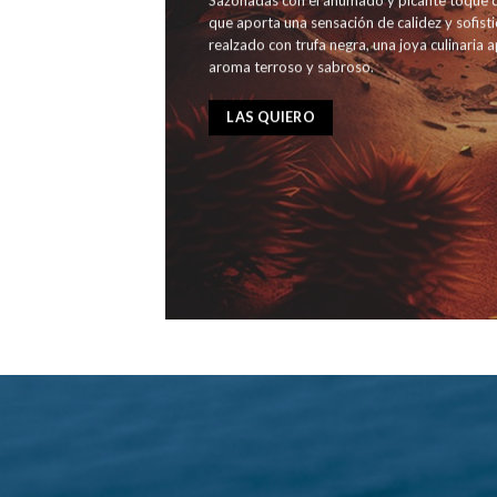
Sazonadas con el ahumado y picante toque de
que aporta una sensación de calidez y sofist
realzado con trufa negra, una joya culinaria 
aroma terroso y sabroso.
LAS QUIERO