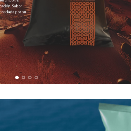
l chipotle,
icación. Sabor
apreciada por su