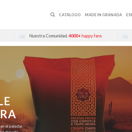
CATÁLOGO
MADE IN GRANADA
ES
Nuestra Comunidad.
4000+
happy fans
LE
GRA
an el paladar.