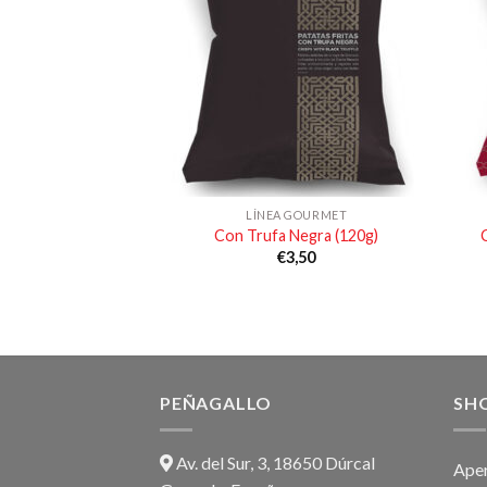
LÍNEA GOURMET
Con Trufa Negra (120g)
€
3,50
PEÑAGALLO
SH
Av. del Sur, 3, 18650 Dúrcal
Aper