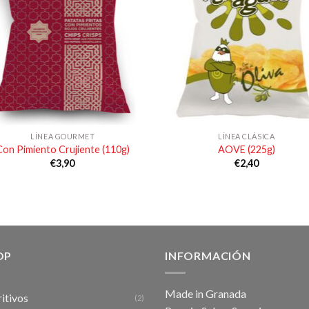
LÍNEA GOURMET
LÍNEA CLÁSICA
Con Pimiento Crujiente (110g)
AOVE (225g)
€
3,90
€
2,40
OP
INFORMACIÓN
Made in Granada
itivos
(2)